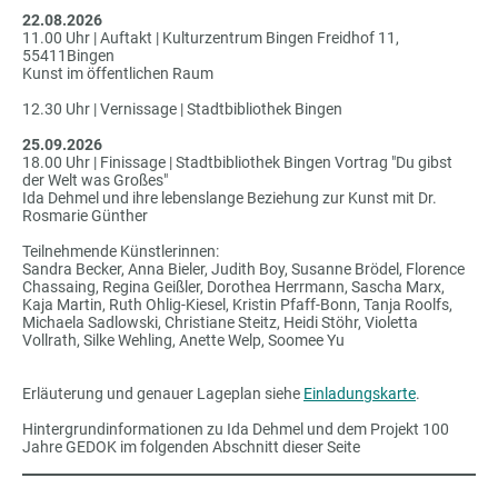
22.08.2026
11.00 Uhr | Auftakt | Kulturzentrum Bingen Freidhof 11,
55411Bingen
Kunst im öffentlichen Raum
12.30 Uhr | Vernissage | Stadtbibliothek Bingen
25.09.2026
18.00 Uhr | Finissage | Stadtbibliothek Bingen Vortrag "Du gibst
der Welt was Großes"
Ida Dehmel und ihre lebenslange Beziehung zur Kunst mit Dr.
Rosmarie Günther
Teilnehmende Künstlerinnen:
Sandra Becker, Anna Bieler, Judith Boy, Susanne Brödel, Florence
Chassaing, Regina Geißler, Dorothea Herrmann, Sascha Marx,
Kaja Martin, Ruth Ohlig-Kiesel, Kristin Pfaff-Bonn, Tanja Roolfs,
Michaela Sadlowski, Christiane Steitz, Heidi Stöhr, Violetta
Vollrath, Silke Wehling, Anette Welp, Soomee Yu
Erläuterung und genauer Lageplan siehe
Einladungskarte
.
Hintergrundinformationen zu Ida Dehmel und dem Projekt 100
Jahre GEDOK im folgenden Abschnitt dieser Seite